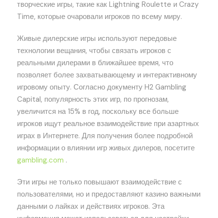
творческие игры, такие как Lightning Roulette и Crazy
Time, которые очаровали игроков по всему миру.
Живые дилерские игры используют передовые
технологии вещания, чтобы связать игроков с
реальными дилерами в ближайшее время, что
позволяет более захватывающему и интерактивному
игровому опыту. Согласно документу H2 Gambling
Capital, популярность этих игр, по прогнозам,
увеличится на 15% в год, поскольку все больше
игроков ищут реальное взаимодействие при азартных
играх в Интернете. Для получения более подробной
информации о влиянии игр живых дилеров, посетите
gambling.com
.
Эти игры не только повышают взаимодействие с
пользователями, но и предоставляют казино важными
данными о лайках и действиях игроков. Эта