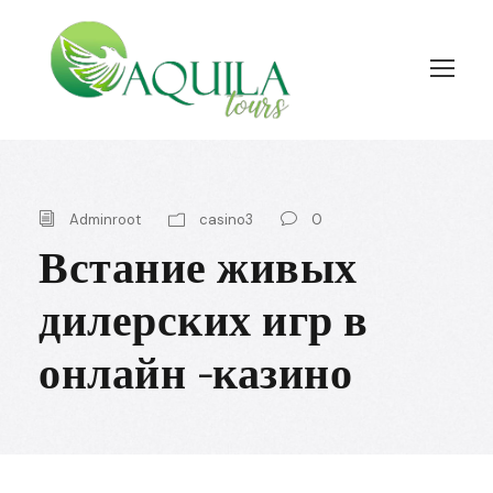
Adminroot
casino3
0
Встание живых
дилерских игр в
онлайн -казино