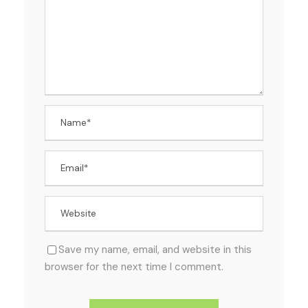
Save my name, email, and website in this
browser for the next time I comment.