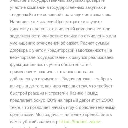
Участие в государственных закупкахПроверьте
участие компании в государственных закупках и
тендерах.Кто ее основной поставщик или заказчик.
Налоговые отчисленияПросмотрите и изучите
динамику налоговых отчислений компании, естьли
задолженности или резкие скачки по отчислению или
уменьшению отчислений вбюджет. Расчет суммы
договора с учетом кредиторской задолженности.На
веб-портале государственных закупок реализована
функциональность учета обязательств с
применением различных ставок налога на
добавленную стоимость… Задача игрока — забрать
выигрыш до того, как игра «крашнется», что требует
быстрой реакции и стратегии. Казино Номад
предлагает бонус 120% на первый депозит от 2000
тенге, что позволяет начать игру с дополнительными
средствами. Моя задача — не только предоставить
вам глубокий анализ игр
https://mebel-zakaz-