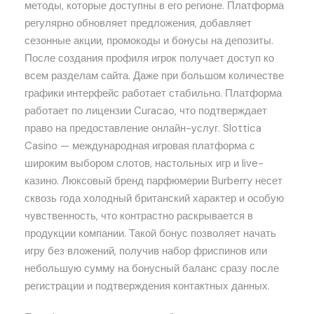
методы, которые доступны в его регионе. Платформа
регулярно обновляет предложения, добавляет
сезонные акции, промокоды и бонусы на депозиты.
После создания профиля игрок получает доступ ко
всем разделам сайта. Даже при большом количестве
графики интерфейс работает стабильно. Платформа
работает по лицензии Curacao, что подтверждает
право на предоставление онлайн-услуг. Slottica
Casino — международная игровая платформа с
широким выбором слотов, настольных игр и live-
казино. Люксовый бренд парфюмерии Burberry несет
сквозь года холодный британский характер и особую
чувственность, что контрастно раскрывается в
продукции компании. Такой бонус позволяет начать
игру без вложений, получив набор фриспинов или
небольшую сумму на бонусный баланс сразу после
регистрации и подтверждения контактных данных.