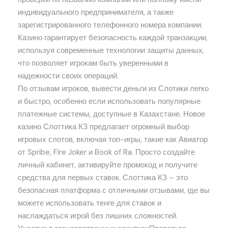
индивидуального предпринимателя, а также
зарегистрированного телефонного номера компании.
Казино гарантирует безопасность каждой транзакции,
используя современные технологии защиты данных,
что позволяет игрокам быть уверенными в
надежности своих операций.
По отзывам игроков, вывести деньги из Слотики легко
и быстро, особенно если использовать популярные
платежные системы, доступные в Казахстане. Новое
казино Слоттика КЗ предлагает огромный выбор
игровых слотов, включая топ-игры, такие как Авиатор
от Spribe, Fire Joker и Book of Ra. Просто создайте
личный кабинет, активируйте промокод и получите
средства для первых ставок. Слоттика КЗ – это
безопасная платформа с отличными отзывами, где вы
можете использовать тенге для ставок и
наслаждаться игрой без лишних сложностей.