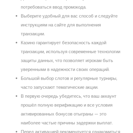
потребоваться ввод промокода.
Выберите удобный для вас способ и следуйте
инструкциям на сайте для выполнения
транзакции.
Казино гарантирует безопасность каждой
транзакции, используя современные технологии
защиты данных, что позволяет игрокам быть
уверенными в надежности своих операций.
Большой выбор слотов и регулярные турниры,
часто запускают тематические акции.
В первую очередь убедитесь, что ваш аккаунт
прошёл полную верификацию и все условия
активированных бонусов отыграны — это
наиболее частые причины задержки выплат.
Перед активацией рекомендуется ознакомиться