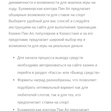
динамичности и возможности для анализа игры на
ходу. Букмекерская контора Пин Ап предлагает
обширные возможности для ставок на спорт.
Выберите удобный для вас способ и следуйте
инструкциям на сайте для выполнения транзакции.
Казино Пин Ап, популярное в Казахстане и за его
пределами, предлагает широкий выбор игр и
возможности для игры на реальные деньги.
Для начала процесса вывода средств
необходимо авторизоваться на сайте казино и
перейти в раздел «Касса» или «Вывод средств».
Форматы наград разнообразны, что позволяет
подобрать оптимальный вариант как для
любителей слотов, так и для тех, кто
предпочитает ставки на спорт.
Букмекерская контора Пин Ап предлагает