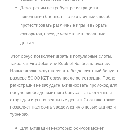
Демо-режим не требует регистрации и
пополнения баланса — это отличный способ
протестировать различные игры и выбрать
фаворитов, прежде чем ставить реальные
деньги.
Этот бонус позволяет играть в популярные слоты,
такие как Fire Joker или Book of Ra, без вложений.
Новые игроки могут получить бездепозитный бонус в
размере 5000 KZT сразу после регистрации. После
регистрации не забудьте активировать промокод для
получения бездепозитного бонуса – это отличный
старт для игры на реальные деньги. Слоттика также
позволяет настроить уведомления о новых акциях и
турнирах.
Для активации некоторых бонусов может