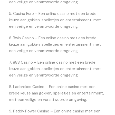
een veilige en verantwoorde omgeving.
5. Casino Euro – Een online casino met een brede
keuze aan gokken, spelletjes en entertainment, met
een veilige en verantwoorde omgeving.
6. Bwin Casino – Een online casino met een brede
keuze aan gokken, spelletjes en entertainment, met
een veilige en verantwoorde omgeving.
7. 888 Casino – Een online casino met een brede
keuze aan gokken, spelletjes en entertainment, met
een veilige en verantwoorde omgeving.
8. Ladbrokes Casino – Een online casino met een
brede keuze aan gokken, spelletjes en entertainment,
met een veilige en verantwoorde omgeving.
9. Paddy Power Casino – Een online casino met een