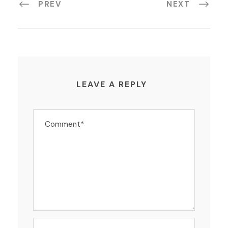
PREV
NEXT
LEAVE A REPLY