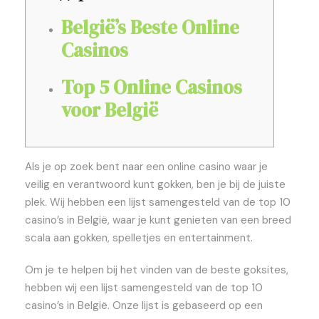
België’s Beste Online
Casinos
Top 5 Online Casinos
voor België
Als je op zoek bent naar een online casino waar je
veilig en verantwoord kunt gokken, ben je bij de juiste
plek. Wij hebben een lijst samengesteld van de top 10
casino’s in België, waar je kunt genieten van een breed
scala aan gokken, spelletjes en entertainment.
Om je te helpen bij het vinden van de beste goksites,
hebben wij een lijst samengesteld van de top 10
casino’s in België. Onze lijst is gebaseerd op een