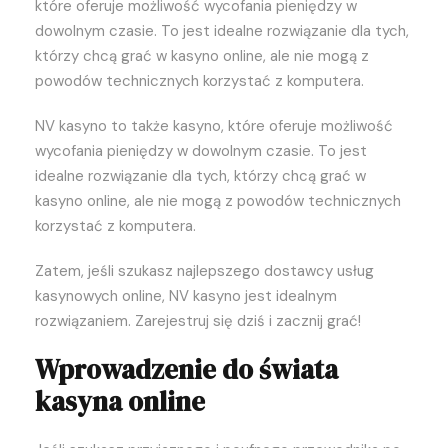
które oferuje możliwość wycofania pieniędzy w
dowolnym czasie. To jest idealne rozwiązanie dla tych,
którzy chcą grać w kasyno online, ale nie mogą z
powodów technicznych korzystać z komputera.
NV kasyno to także kasyno, które oferuje możliwość
wycofania pieniędzy w dowolnym czasie. To jest
idealne rozwiązanie dla tych, którzy chcą grać w
kasyno online, ale nie mogą z powodów technicznych
korzystać z komputera.
Zatem, jeśli szukasz najlepszego dostawcy usług
kasynowych online, NV kasyno jest idealnym
rozwiązaniem. Zarejestruj się dziś i zacznij grać!
Wprowadzenie do świata
kasyna online