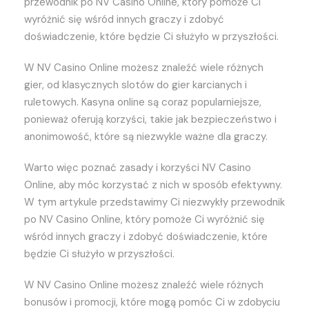
przewodnik po NV Casino Online, który pomoże Ci
wyróżnić się wśród innych graczy i zdobyć
doświadczenie, które będzie Ci służyło w przyszłości.
W NV Casino Online możesz znaleźć wiele różnych
gier, od klasycznych slotów do gier karcianych i
ruletowych. Kasyna online są coraz popularniejsze,
ponieważ oferują korzyści, takie jak bezpieczeństwo i
anonimowość, które są niezwykle ważne dla graczy.
Warto więc poznać zasady i korzyści NV Casino
Online, aby móc korzystać z nich w sposób efektywny.
W tym artykule przedstawimy Ci niezwykły przewodnik
po NV Casino Online, który pomoże Ci wyróżnić się
wśród innych graczy i zdobyć doświadczenie, które
będzie Ci służyło w przyszłości.
W NV Casino Online możesz znaleźć wiele różnych
bonusów i promocji, które mogą pomóc Ci w zdobyciu