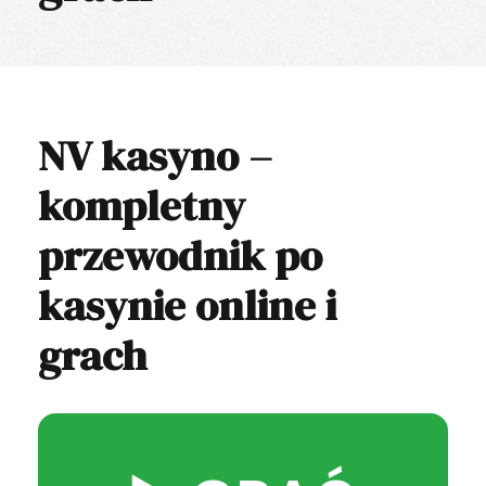
NV kasyno –
kompletny
przewodnik po
kasynie online i
grach