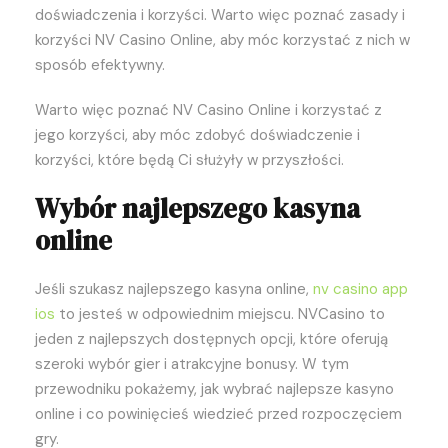
doświadczenia i korzyści. Warto więc poznać zasady i
korzyści NV Casino Online, aby móc korzystać z nich w
sposób efektywny.
Warto więc poznać NV Casino Online i korzystać z
jego korzyści, aby móc zdobyć doświadczenie i
korzyści, które będą Ci służyły w przyszłości.
Wybór najlepszego kasyna
online
Jeśli szukasz najlepszego kasyna online,
nv casino app
ios
to jesteś w odpowiednim miejscu. NVCasino to
jeden z najlepszych dostępnych opcji, które oferują
szeroki wybór gier i atrakcyjne bonusy. W tym
przewodniku pokażemy, jak wybrać najlepsze kasyno
online i co powinięcieś wiedzieć przed rozpoczęciem
gry.