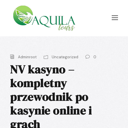
Adminroot
Uncategorized
0
NV kasyno –
kompletny
przewodnik po
kasynie online i
grach