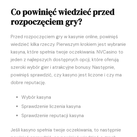
Co powinięć wiedzieć przed
rozpoczęciem gry?
Przed rozpoczęciem gry w kasynie online, powinięś
wiedzieć kilka rzeczy. Pierwszym krokiem jest wybranie
kasyna, które spełnia twoje oczekiwania. NVCasino to
jeden z najlepszych dostępnych opcji, które oferują
szeroki wybór gier i atrakcyjne bonusy. Następnie,
powinięś sprawdzić, czy kasyno jest liczone i czy ma
dobre reputację.
Wybór kasyna
Sprawdzenie liczenia kasyna
Sprawdzenie reputacji kasyna
Jeśli kasyno spełnia twoje oczekiwania, to następnie