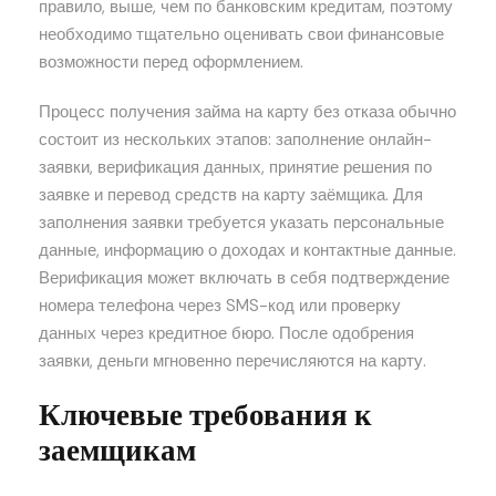
правило, выше, чем по банковским кредитам, поэтому
необходимо тщательно оценивать свои финансовые
возможности перед оформлением.
Процесс получения займа на карту без отказа обычно
состоит из нескольких этапов: заполнение онлайн-
заявки, верификация данных, принятие решения по
заявке и перевод средств на карту заёмщика. Для
заполнения заявки требуется указать персональные
данные, информацию о доходах и контактные данные.
Верификация может включать в себя подтверждение
номера телефона через SMS-код или проверку
данных через кредитное бюро. После одобрения
заявки, деньги мгновенно перечисляются на карту.
Ключевые требования к
заемщикам