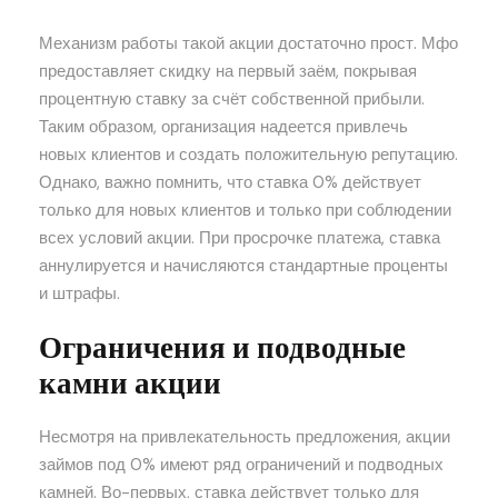
Механизм работы такой акции достаточно прост. Мфо
предоставляет скидку на первый заём, покрывая
процентную ставку за счёт собственной прибыли.
Таким образом, организация надеется привлечь
новых клиентов и создать положительную репутацию.
Однако, важно помнить, что ставка 0% действует
только для новых клиентов и только при соблюдении
всех условий акции. При просрочке платежа, ставка
аннулируется и начисляются стандартные проценты
и штрафы.
Ограничения и подводные
камни акции
Несмотря на привлекательность предложения, акции
займов под 0% имеют ряд ограничений и подводных
камней. Во-первых, ставка действует только для