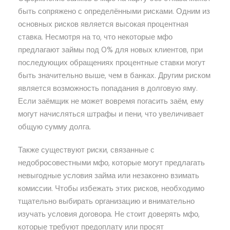
быть сопряжено с определёнными рисками. Одним из
основных рисков является высокая процентная
ставка. Несмотря на то, что некоторые мфо
предлагают займы под 0% для новых клиентов, при
последующих обращениях процентные ставки могут
быть значительно выше, чем в банках. Другим риском
является возможность попадания в долговую яму.
Если заёмщик не может вовремя погасить заём, ему
могут начисляться штрафы и пени, что увеличивает
общую сумму долга.
Также существуют риски, связанные с
недобросовестными мфо, которые могут предлагать
невыгодные условия займа или незаконно взимать
комиссии. Чтобы избежать этих рисков, необходимо
тщательно выбирать организацию и внимательно
изучать условия договора. Не стоит доверять мфо,
которые требуют предоплату или просят