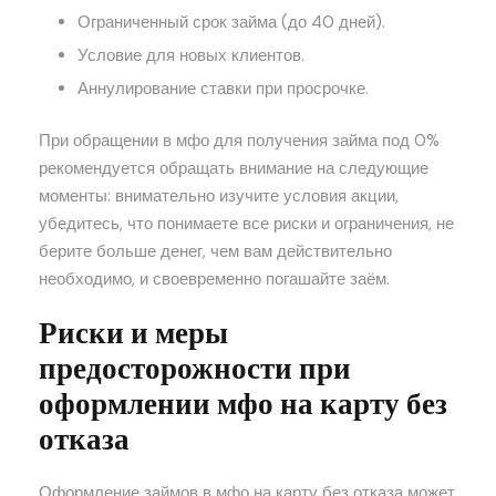
Ограниченный срок займа (до 40 дней).
Условие для новых клиентов.
Аннулирование ставки при просрочке.
При обращении в мфо для получения займа под 0%
рекомендуется обращать внимание на следующие
моменты: внимательно изучите условия акции,
убедитесь, что понимаете все риски и ограничения, не
берите больше денег, чем вам действительно
необходимо, и своевременно погашайте заём.
Риски и меры
предосторожности при
оформлении мфо на карту без
отказа
Оформление займов в мфо на карту без отказа может