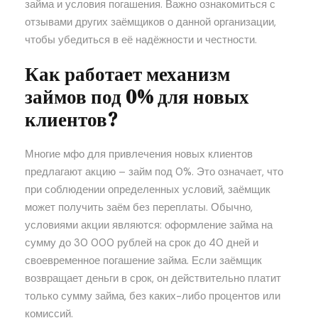
займа и условия погашения. Важно ознакомиться с
отзывами других заёмщиков о данной организации,
чтобы убедиться в её надёжности и честности.
Как работает механизм
займов под 0% для новых
клиентов?
Многие мфо для привлечения новых клиентов
предлагают акцию – займ под 0%. Это означает, что
при соблюдении определенных условий, заёмщик
может получить заём без переплаты. Обычно,
условиями акции являются: оформление займа на
сумму до 30 000 рублей на срок до 40 дней и
своевременное погашение займа. Если заёмщик
возвращает деньги в срок, он действительно платит
только сумму займа, без каких-либо процентов или
комиссий.