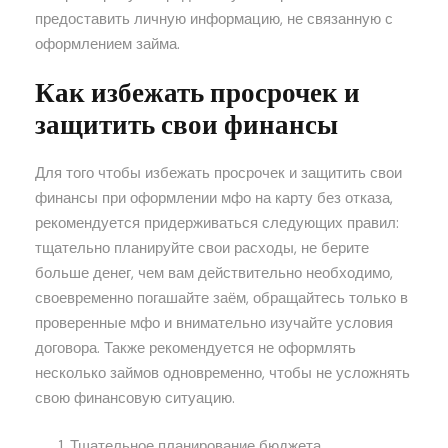
предоставить личную информацию, не связанную с
оформлением займа.
Как избежать просрочек и
защитить свои финансы
Для того чтобы избежать просрочек и защитить свои
финансы при оформлении мфо на карту без отказа,
рекомендуется придерживаться следующих правил:
тщательно планируйте свои расходы, не берите
больше денег, чем вам действительно необходимо,
своевременно погашайте заём, обращайтесь только в
проверенные мфо и внимательно изучайте условия
договора. Также рекомендуется не оформлять
несколько займов одновременно, чтобы не усложнять
свою финансовую ситуацию.
Тщательное планирование бюджета.