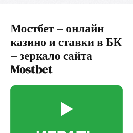
Мостбет – онлайн
казино и ставки в БК
– зеркало сайта
Mostbet
▶️