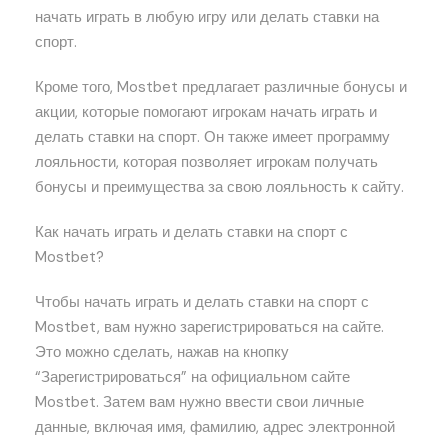
начать играть в любую игру или делать ставки на
спорт.
Кроме того, Mostbet предлагает различные бонусы и
акции, которые помогают игрокам начать играть и
делать ставки на спорт. Он также имеет программу
лояльности, которая позволяет игрокам получать
бонусы и преимущества за свою лояльность к сайту.
Как начать играть и делать ставки на спорт с
Mostbet?
Чтобы начать играть и делать ставки на спорт с
Mostbet, вам нужно зарегистрироваться на сайте.
Это можно сделать, нажав на кнопку
“Зарегистрироваться” на официальном сайте
Mostbet. Затем вам нужно ввести свои личные
данные, включая имя, фамилию, адрес электронной