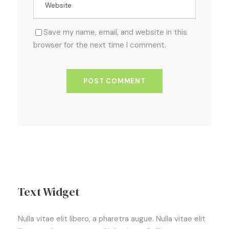
Save my name, email, and website in this
browser for the next time I comment.
Text Widget
Nulla vitae elit libero, a pharetra augue. Nulla vitae elit