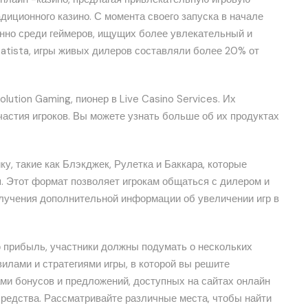
иционного казино. С момента своего запуска в начале
бенно среди геймеров, ищущих более увлекательный и
tatista, игры живых дилеров составляли более 20% от
lution Gaming, пионер в Live Casino Services. Их
частия игроков. Вы можете узнать больше об их продуктах
, такие как Блэкджек, Рулетка и Баккара, которые
 Этот формат позволяет игрокам общаться с дилером и
олучения дополнительной информации об увеличении игр в
 прибыль, участники должны подумать о нескольких
вилами и стратегиями игры, в которой вы решите
ами бонусов и предложений, доступных на сайтах онлайн
средства. Рассматривайте различные места, чтобы найти