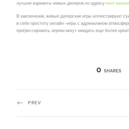
лучшие варианты живых дилеров по адресу
кент казино
В заключение, живые дилерские игры иллюстрируют сущ
в себе простоту онлайн -игры с адреналином атмосфер
прогрессировать, игроки могут ожидать еще более кре
0
SHARES
PREV