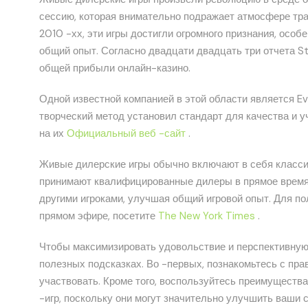
сессию, которая внимательно подражает атмосфере трад
2010 -хх, эти игры достигли огромного признания, осо
общий опыт. Согласно двадцати двадцать три отчета S
общей прибыли онлайн-казино.
Одной известной компанией в этой области является Evo
творческий метод установил стандарт для качества и у
на их
Официальный веб -сайт
.
Живые дилерские игры обычно включают в себя классику
принимают квалифицированные дилеры в прямое время.
другими игроками, улучшая общий игровой опыт. Для п
прямом эфире, посетите
The New York Times
.
Чтобы максимизировать удовольствие и перспективную
полезных подсказках. Во -первых, познакомьтесь с пра
участвовать. Кроме того, воспользуйтесь преимуществ
-игр, поскольку они могут значительно улучшить ваши 