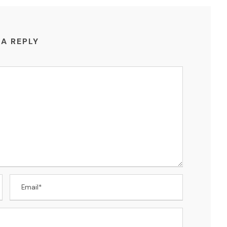
 A REPLY