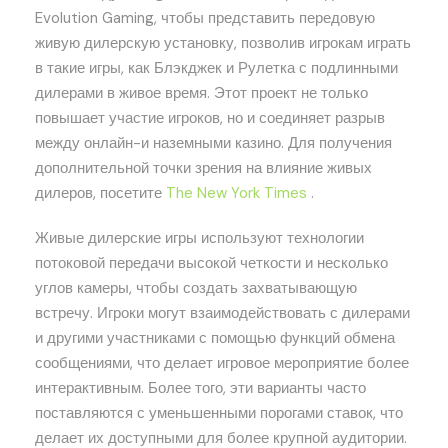
Evolution Gaming, чтобы представить передовую
живую дилерскую установку, позволив игрокам играть
в такие игры, как Блэкджек и Рулетка с подлинными
дилерами в живое время. Этот проект не только
повышает участие игроков, но и соединяет разрыв
между онлайн-и наземными казино. Для получения
дополнительной точки зрения на влияние живых
дилеров, посетите
The New York Times
.
Живые дилерские игры используют технологии
потоковой передачи высокой четкости и несколько
углов камеры, чтобы создать захватывающую
встречу. Игроки могут взаимодействовать с дилерами
и другими участниками с помощью функций обмена
сообщениями, что делает игровое мероприятие более
интерактивным. Более того, эти варианты часто
поставляются с уменьшенными порогами ставок, что
делает их доступными для более крупной аудитории.