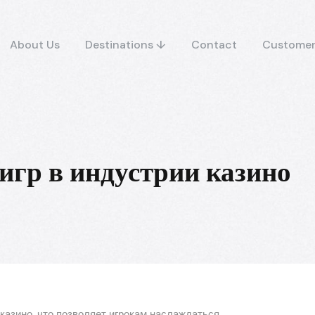
About Us
Destinations ↓
Contact
Customer
игр в индустрии казино
казино, что позволяет игрокам наслаждаться