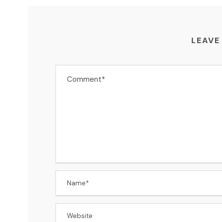
LEAVE