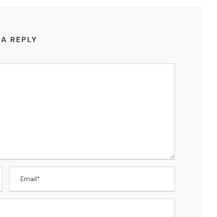
 A REPLY