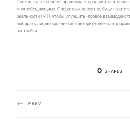
Поскольку технология продолжает продвигаться, персп
многообещающими. Операторы, вероятно, будут тратить
реальности (VR), чтобы улучшить игровое взаимодейст
выбирать лицензированные и авторитетные платформы 
настройки.
0
SHARES
PREV