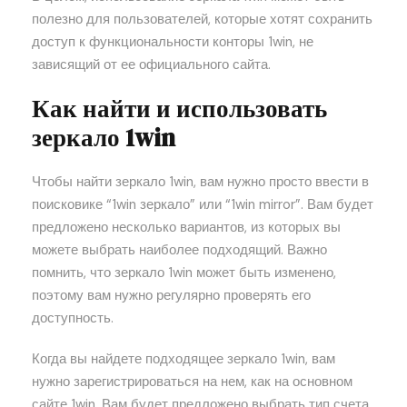
полезно для пользователей, которые хотят сохранить
доступ к функциональности конторы 1win, не
зависящий от ее официального сайта.
Как найти и использовать
зеркало 1win
Чтобы найти зеркало 1win, вам нужно просто ввести в
поисковике “1win зеркало” или “1win mirror”. Вам будет
предложено несколько вариантов, из которых вы
можете выбрать наиболее подходящий. Важно
помнить, что зеркало 1win может быть изменено,
поэтому вам нужно регулярно проверять его
доступность.
Когда вы найдете подходящее зеркало 1win, вам
нужно зарегистрироваться на нем, как на основном
сайте 1win. Вам будет предложено выбрать тип счета,