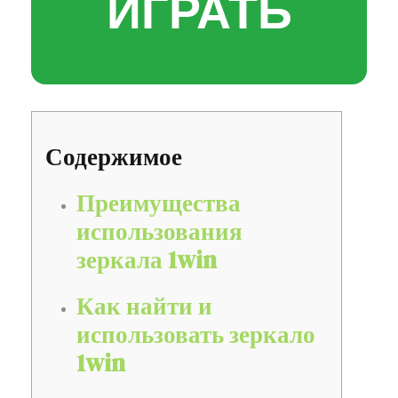
ИГРАТЬ
Содержимое
Преимущества
использования
зеркала 1win
Как найти и
использовать зеркало
1win