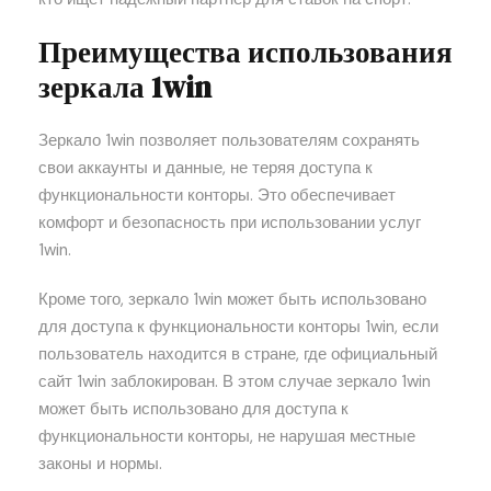
Преимущества использования
зеркала 1win
Зеркало 1win позволяет пользователям сохранять
свои аккаунты и данные, не теряя доступа к
функциональности конторы. Это обеспечивает
комфорт и безопасность при использовании услуг
1win.
Кроме того, зеркало 1win может быть использовано
для доступа к функциональности конторы 1win, если
пользователь находится в стране, где официальный
сайт 1win заблокирован. В этом случае зеркало 1win
может быть использовано для доступа к
функциональности конторы, не нарушая местные
законы и нормы.