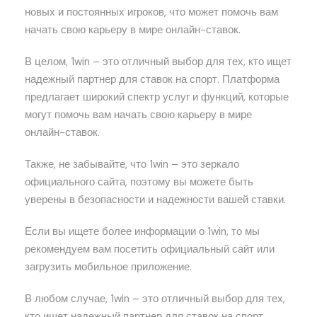
новых и постоянных игроков, что может помочь вам
начать свою карьеру в мире онлайн-ставок.
В целом, 1win – это отличный выбор для тех, кто ищет
надежный партнер для ставок на спорт. Платформа
предлагает широкий спектр услуг и функций, которые
могут помочь вам начать свою карьеру в мире
онлайн-ставок.
Также, не забывайте, что 1win – это зеркало
официального сайта, поэтому вы можете быть
уверены в безопасности и надежности вашей ставки.
Если вы ищете более информации о 1win, то мы
рекомендуем вам посетить официальный сайт или
загрузить мобильное приложение.
В любом случае, 1win – это отличный выбор для тех,
кто ищет надежный партнер для ставок на спорт.