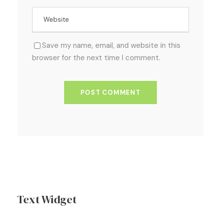
Save my name, email, and website in this
browser for the next time I comment.
Text Widget