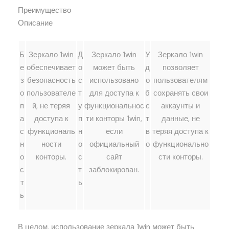
Преимущество
Описание
Б
Зеркало 1win
Д
Зеркало 1win
У
Зеркало 1win
е
обеспечивает
о
может быть
д
позволяет
з
безопасность
с
использовано
о
пользователям
о
пользователе
т
для доступа к
б
сохранять свои
п
й, не теряя
у
функциональнос
с
аккаунты и
а
доступа к
п
ти конторы 1win,
т
данные, не
с
функциональ
н
если
в
теряя доступа к
н
ности
о
официальный
о
функционально
о
конторы.
с
сайт
сти конторы.
с
т
заблокирован.
т
ь
ь
В целом, использование зеркала 1win может быть