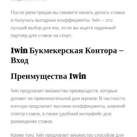
После регистрации вы сможете начать делать ставки
и получать выгодные коэффициенты. 1win – это
лучший выбор для вас, если вы ищете надежный
партнер для ставок на спорт.
1win Букмекерская Контора –
Вход
Преимущества 1win
1win предлагает множество преимуществ, которые
делают ее привлекательной для игроков. В частности,
контора предлагает высокие коэффициенты, широкий
спектр ставок, а также удобный интерфейс для
размещения ставок.
Кроме того, 1win предлагает множество способов для