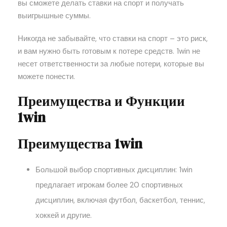
вы сможете делать ставки на спорт и получать
выигрышные суммы.
Никогда не забывайте, что ставки на спорт – это риск,
и вам нужно быть готовым к потере средств. 1win не
несет ответственности за любые потери, которые вы
можете понести.
Преимущества и Функции
1win
Преимущества 1win
Большой выбор спортивных дисциплин: 1win
предлагает игрокам более 20 спортивных
дисциплин, включая футбол, баскетбол, теннис,
хоккей и другие.