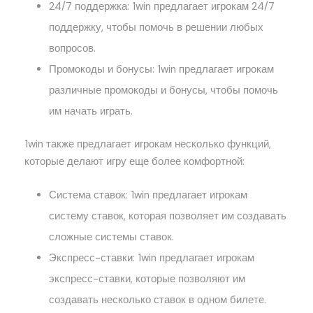
24/7 поддержка: 1win предлагает игрокам 24/7
поддержку, чтобы помочь в решении любых
вопросов.
Промокоды и бонусы: 1win предлагает игрокам
различные промокоды и бонусы, чтобы помочь
им начать играть.
1win также предлагает игрокам несколько функций,
которые делают игру еще более комфортной:
Система ставок: 1win предлагает игрокам
систему ставок, которая позволяет им создавать
сложные системы ставок.
Экспресс-ставки: 1win предлагает игрокам
экспресс-ставки, которые позволяют им
создавать несколько ставок в одном билете.