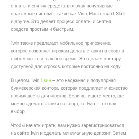
оплаты и снятия средств, включая популярные
платежные системы, такие как Visa, Mastercard, Skrill
и другие. Это делает процесс оплаты и снятия
средств простым и быстрым.
1win также предлагает мобильное приложение,
которое позволяет игрокам делать ставки на спорт в
любом месте и в любое время. Это делает контору
доступной для игроков, которые постоянно на ходу.
В целом, 1win
1 вин
– это надежная и популярная
букмекерская контора, которая предлагает множество
преимуществ для игроков. Если вы ищете место, где
можно сделать ставки на спорт, то 1win – это ваш
выбор.
Чтобы начать играть, вам нужно зарегистрироваться
на сайте 1win и сделать минимальную депозит. Затем