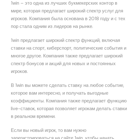
1win – это одна из лучших букмекерских контор в
мире, которая предлагает широкий спектр услуг для
игроков. Компания была основана в 2018 году и с тех
пор стала одним из лидеров на рынке.
1win предлагает широкий спектр функций, включая
ставки на спорт, киберспорт, политические события и
многое другое. Компания также предлагает широкий
спектр бонусов и акций для новых и постоянных
игроков.
В 1win вы можете сделать ставку на любое событие,
которое вам интересно, и получать выгодные
коэффициенты. Компания также предлагает функцию
live-ставок, которая позволяет игрокам делать ставки
в реальном времени.
Если вы новый игрок, то вам нужно
зарегистрироваться на сайте 1win, чтобы начать