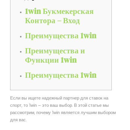
1win Букмекерская
Контора – Вход
Преимущества 1win
Преимущества и
Функции 1win
Преимущества 1win
Если вы ищете надежный партнер для ставок на
спорт, то 1win – это ваш выбор. В этой статье мы
рассмотрим, почему 1win является лучшим выбором
для вас.