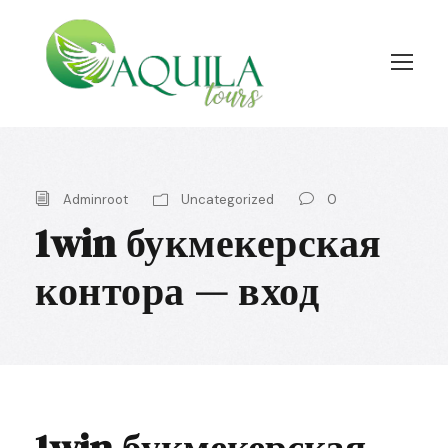
Adminroot
Uncategorized
0
1win букмекерская
контора — вход
1win букмекерская