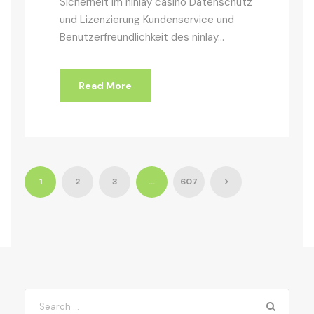
Sicherheit im ninlay casino Datenschutz
und Lizenzierung Kundenservice und
Benutzerfreundlichkeit des ninlay...
Read More
1
2
3
…
607